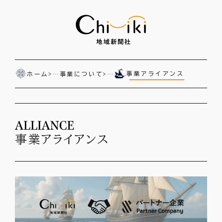
コ
ン
テ
ン
ツ
へ
事業アライアンス
ホーム
>…
事業について
>…
ス
キ
ッ
プ
事業アライアンス